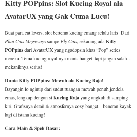
Kitty POPpins: Slot Kucing Royal ala
AvatarUX yang Gak Cuma Lucu!
Buat para cat lovers, slot bertema kucing emang selalu laris! Dari
Kitty
Phat Cats Megaways
sampe
Fly Cats
, sekarang ada
POPpins
dari AvatarUX yang ngadopsin khas “Pop” series
mereka. Tema kucing royal-nya manis banget, tapi jangan salah…
mekaniknya serius!
Dunia Kitty POPpins: Mewah ala Kucing Raja!
Bayangin lo ngintip dari sudut ruangan mewah penuh jendela
Kucing Raja
emas, lengkap dengan si
yang angkuh di samping
kiri. Grafisnya detail & atmosfernya cozy banget – beneran kayak
lagi di istana kucing!
Cara Main & Spek Dasar: