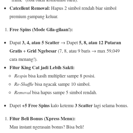
Catcellent Removal:
Hapus 2 simbol rendah biar simbol
premium gampang keluar.
Free Spins (Mode Gila-gilaan!):
3, 4, atau 5 Scatter
5, 8, atau 12 Putaran
Dapat
→ Dapet
Gratis
Grid Ngebesar
+
(7, 8, atau 9 baris → max 59,049
cara menang!).
Fitur King Cat jadi Lebih Sakti:
Respin
bisa kasih multiplier sampe 8 posisi.
Re-Shuffle
bisa ngacak sampe 10 simbol.
Removal
bisa hapus sampe 5 simbol rendah.
+5 Free Spins
3 Scatter
Dapet
kalo ketemu
lagi selama bonus.
Fitur Beli Bonus (Xpress Menu):
Mau instant ngerasain bonus? Bisa beli!