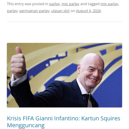
This entry was posted in
parlay
,
mix parlay
and tagged
mix parlay
,
parlay
,
permainan parlay
,
ulasan slot
on
August 6, 2026
.
Krisis FIFA Gianni Infantino: Kartun Squires
Mengguncang