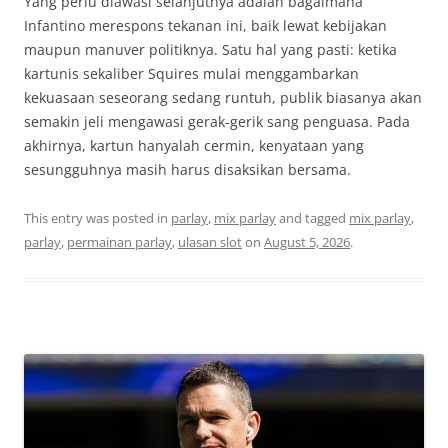
Yang perlu diawasi selanjutnya adalah bagaimana
Infantino merespons tekanan ini, baik lewat kebijakan
maupun manuver politiknya. Satu hal yang pasti: ketika
kartunis sekaliber Squires mulai menggambarkan
kekuasaan seseorang sedang runtuh, publik biasanya akan
semakin jeli mengawasi gerak-gerik sang penguasa. Pada
akhirnya, kartun hanyalah cermin, kenyataan yang
sesungguhnya masih harus disaksikan bersama.
This entry was posted in
parlay
,
mix parlay
and tagged
mix parlay
,
parlay
,
permainan parlay
,
ulasan slot
on
August 5, 2026
.