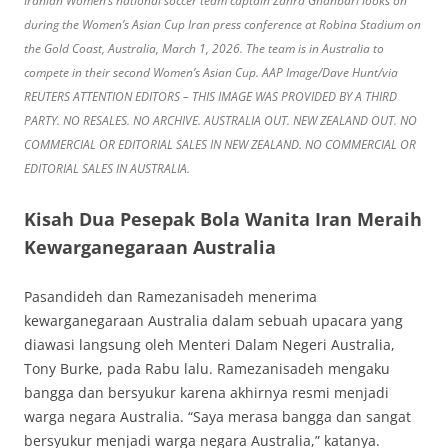
Iranian Women’s national soccer team captain Zahra Ghanbari looks on
during the Women’s Asian Cup Iran press conference at Robina Stadium on
the Gold Coast, Australia, March 1, 2026. The team is in Australia to
compete in their second Women’s Asian Cup. AAP Image/Dave Hunt/via
REUTERS ATTENTION EDITORS – THIS IMAGE WAS PROVIDED BY A THIRD
PARTY. NO RESALES. NO ARCHIVE. AUSTRALIA OUT. NEW ZEALAND OUT. NO
COMMERCIAL OR EDITORIAL SALES IN NEW ZEALAND. NO COMMERCIAL OR
EDITORIAL SALES IN AUSTRALIA.
Kisah Dua Pesepak Bola Wanita Iran Meraih
Kewarganegaraan Australia
Pasandideh dan Ramezanisadeh menerima
kewarganegaraan Australia dalam sebuah upacara yang
diawasi langsung oleh Menteri Dalam Negeri Australia,
Tony Burke, pada Rabu lalu. Ramezanisadeh mengaku
bangga dan bersyukur karena akhirnya resmi menjadi
warga negara Australia. “Saya merasa bangga dan sangat
bersyukur menjadi warga negara Australia,” katanya.