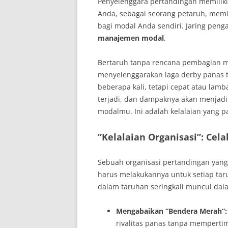
Penyelenggara pertandingan memilik
Anda, sebagai seorang petaruh, mem
bagi modal Anda sendiri. Jaring peng
manajemen modal
.
Bertaruh tanpa rencana pembagian m
menyelenggarakan laga derby panas ta
beberapa kali, tetapi cepat atau lamb
terjadi, dan dampaknya akan menjad
modalmu. Ini adalah kelalaian yang p
“Kelalaian Organisasi”: Cel
Sebuah organisasi pertandingan yang 
harus melakukannya untuk setiap taru
dalam taruhan seringkali muncul dala
Mengabaikan “Bendera Merah”:
rivalitas panas tanpa mempertim