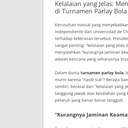
Kelalaian yang Jelas: Me
di Turnamen Parlay Bola
Kerusuhan massal yang menyebabkan 
Independiente dan Universidad de Ch
terhadap kekerasan tersebut, Presiden
sangat penting: “kelalaian yang jela
menyalahkan “kurangnya jaminan keam
adalah bencana yang seharusnya bisa
Dalam dunia
turnamen parlay bola
, 
murni karena “nasib sial”? Berapa bany
sendiri, berasal dari “kelalaian yang
tanggung jawab atas kesalahan yang 
petaruh yang benar-benar tangguh.
“Kurangnya Jaminan Keaman