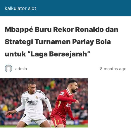
kalkulator slot
Mbappé Buru Rekor Ronaldo dan
Strategi Turnamen Parlay Bola
untuk “Laga Bersejarah”
admin
8 months ago