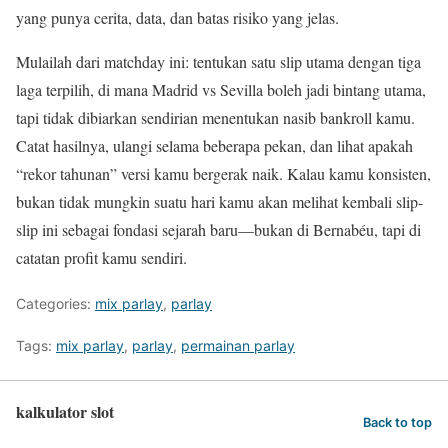
yang punya cerita, data, dan batas risiko yang jelas.​
Mulailah dari matchday ini: tentukan satu slip utama dengan tiga
laga terpilih, di mana Madrid vs Sevilla boleh jadi bintang utama,
tapi tidak dibiarkan sendirian menentukan nasib bankroll kamu.
Catat hasilnya, ulangi selama beberapa pekan, dan lihat apakah
“rekor tahunan” versi kamu bergerak naik. Kalau kamu konsisten,
bukan tidak mungkin suatu hari kamu akan melihat kembali slip-
slip ini sebagai fondasi sejarah baru—bukan di Bernabéu, tapi di
catatan profit kamu sendiri.​
Categories:
mix parlay
,
parlay
Tags:
mix parlay
,
parlay
,
permainan parlay
kalkulator slot
Back to top