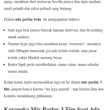
ajang, membuat duel melawan Sevilla punya dua lapis taruhan:
nasib pelatih dan rekor pribadi sang bintang.​
mix parlay bola
Dalam
, ini mengajarkan bahwa:
Satu laga bisa punya banyak lapisan motivasi, dan itu penting
untuk analisis.
Namun hype juga bisa membuat pasar “overreact”, misalnya
odds Mbappé mencetak gol jadi terlalu rendah, atau pasar
terlalu yakin Madrid menang besar.
Bettor bijak perlu membedakan: mana value, mana sekadar
narasi media.
mix parlay 3
Kalau kamu ingin memasukkan laga ini ke dalam
tim
, jangan hanya karena “ini laga sejarah”, tapi karena data dan
konteks mendukung pilihanmu.
Kerangka Mix Parlay 3 Tim Saat Ada