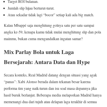
Target ROI bulanan.
Jumlah slip hijau berturut-turut.
Atau sekadar tidak lagi “bocor” setiap kali ada big match.
Kalau Mbappé saja menghitung golnya satu per satu sampai
angka ke-59, kenapa kamu tidak mulai menghitung slip dan pola
mainmu, bukan cuma mengandalkan ingatan samar?
Mix Parlay Bola untuk Laga
Bersejarah: Antara Data dan Hype
Secara konteks, Real Madrid datang dengan situasi yang agak
“panas”: Xabi Alonso berada dalam tekanan besar karena
performa tim yang naik-turun dan isu soal masa depannya jika
hasil buruk berlanjut. Beberapa media melaporkan Madrid hanya
memenangi dua dari tujuh atau delapan laga terakhir di semua