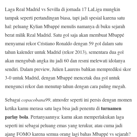
Laga Real Madrid vs Sevilla di jornada 17 LaLiga mungkin
tampak seperti pertandingan biasa, tapi jadi spesial karena satu
hal: peluang Kylian Mbappé menulis namanya di buku sejarah
berat milik Real Madrid. Satu gol saja akan membuat Mbappé
menyamai rekor Cristiano Ronaldo dengan 59 gol dalam satu
tahun kalender untuk Madrid (rekor 2013), sementara dua gol
akan mengubah angka itu jadi 60 dan resmi melewati idolanya
sendiri. Dalam preview, Julien Laurens bahkan memprediksi skor
3-0 untuk Madrid, dengan Mbappé mencetak dua gol untuk
mengunci rekor dan menutup tahun dengan cara paling megah.​
Sebagai
copacobana99
, atmosfer seperti ini persis dengan momen
turnamen
ketika kamu merasa satu laga bisa jadi penentu di
parlay bola
. Pertanyaannya: kamu akan memperlakukan laga
seperti ini sebagai peluang emas yang terukur, atau cuma jadi
ajang FOMO karena semua orang lagi bahas Mbappé vs sejarah?