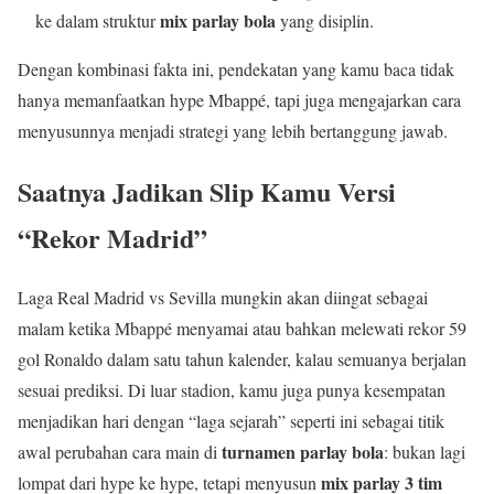
mix parlay bola
ke dalam struktur
yang disiplin.
Dengan kombinasi fakta ini, pendekatan yang kamu baca tidak
hanya memanfaatkan hype Mbappé, tapi juga mengajarkan cara
menyusunnya menjadi strategi yang lebih bertanggung jawab.
Saatnya Jadikan Slip Kamu Versi
“Rekor Madrid”
Laga Real Madrid vs Sevilla mungkin akan diingat sebagai
malam ketika Mbappé menyamai atau bahkan melewati rekor 59
gol Ronaldo dalam satu tahun kalender, kalau semuanya berjalan
sesuai prediksi. Di luar stadion, kamu juga punya kesempatan
menjadikan hari dengan “laga sejarah” seperti ini sebagai titik
turnamen parlay bola
awal perubahan cara main di
: bukan lagi
mix parlay 3 tim
lompat dari hype ke hype, tetapi menyusun