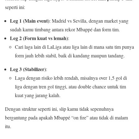
seperti ini:
Leg 1 (Main event)
: Madrid vs Sevilla, dengan market yang
sudah kamu timbang antara rekor Mbappé dan form tim.
Leg 2 (Form kuat vs lemah)
:
Cari laga lain di LaLiga atau liga lain di mana satu tim punya
form jauh lebih stabil, baik di kandang maupun tandang.
Leg 3 (Stabilizer)
:
Laga dengan risiko lebih rendah, misalnya over 1,5 gol di
liga dengan tren gol tinggi, atau double chance untuk tim
kuat yang jarang kalah.
Dengan struktur seperti ini, slip kamu tidak sepenuhnya
bergantung pada apakah Mbappé “on fire” atau tidak di malam
itu.