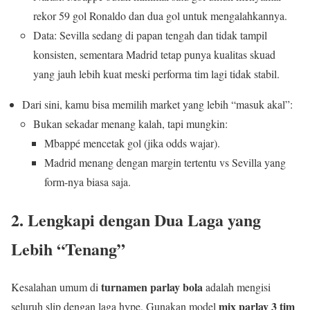
rekor 59 gol Ronaldo dan dua gol untuk mengalahkannya.​
Data: Sevilla sedang di papan tengah dan tidak tampil
konsisten, sementara Madrid tetap punya kualitas skuad
yang jauh lebih kuat meski performa tim lagi tidak stabil.​
Dari sini, kamu bisa memilih market yang lebih “masuk akal”:
Bukan sekadar menang kalah, tapi mungkin:
Mbappé mencetak gol (jika odds wajar).
Madrid menang dengan margin tertentu vs Sevilla yang
form-nya biasa saja.
2. Lengkapi dengan Dua Laga yang
Lebih “Tenang”
turnamen parlay bola
Kesalahan umum di
adalah mengisi
mix parlay 3 tim
seluruh slip dengan laga hype. Gunakan model