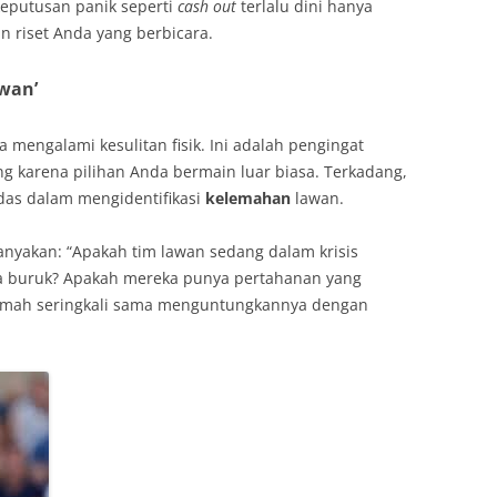
eputusan panik seperti
cash out
terlalu dini hanya
n riset Anda yang berbicara.
wan’
 mengalami kesulitan fisik. Ini adalah pengingat
g karena pilihan Anda bermain luar biasa. Terkadang,
as dalam mengidentifikasi
kelemahan
lawan.
nyakan: “Apakah tim lawan sedang dalam krisis
a buruk? Apakah mereka punya pertahanan yang
emah seringkali sama menguntungkannya dengan