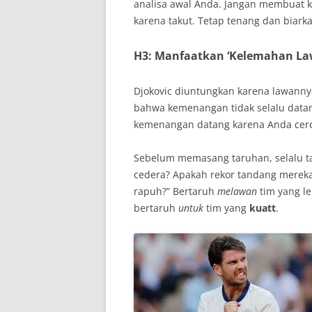
analisa awal Anda. Jangan membuat k
karena takut. Tetap tenang dan biarka
H3: Manfaatkan ‘Kelemahan La
Djokovic diuntungkan karena lawannya
bahwa kemenangan tidak selalu datan
kemenangan datang karena Anda cerd
Sebelum memasang taruhan, selalu ta
cedera? Apakah rekor tandang merek
rapuh?” Bertaruh
melawan
tim yang l
bertaruh
untuk
tim yang
kuatt
.