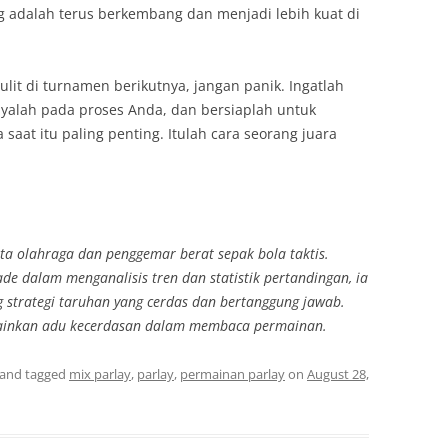
 adalah terus berkembang dan menjadi lebih kuat di
ulit di turnamen berikutnya, jangan panik. Ingatlah
cayalah pada proses Anda, dan bersiaplah untuk
aat itu paling penting. Itulah cara seorang juara
a olahraga dan penggemar berat sepak bola taktis.
de dalam menganalisis tren dan statistik pertandingan, ia
strategi taruhan yang cerdas dan bertanggung jawab.
elainkan adu kecerdasan dalam membaca permainan.
and tagged
mix parlay
,
parlay
,
permainan parlay
on
August 28,