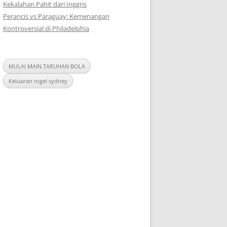
Kekalahan Pahit dari Inggris
Perancis vs Paraguay: Kemenangan
Kontroversial di Philadelphia
MULAI MAIN TARUHAN BOLA
Keluaran togel sydney