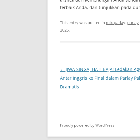
terbaik Anda, dan tunjukkan pada dun
This entry was posted in
mix parlay
,
parlay
2025
.
Post
←
JIWA SINGA, HATI BAJA! Ledakan A
navigation
Antar Inggris ke Final dalam Parlay Pa
Dramatis
Proudly powered by WordPress