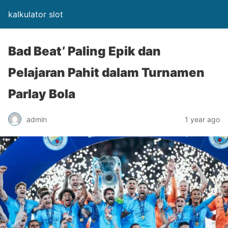
kalkulator slot
Bad Beat’ Paling Epik dan
Pelajaran Pahit dalam Turnamen
Parlay Bola
admin
1 year ago