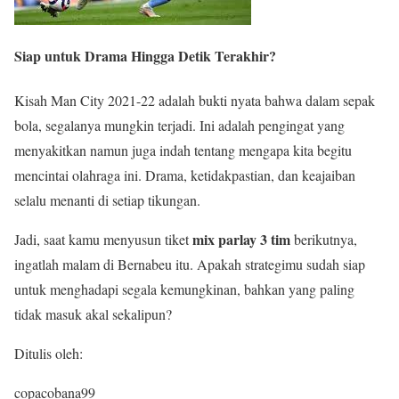
Siap untuk Drama Hingga Detik Terakhir?
Kisah Man City 2021-22 adalah bukti nyata bahwa dalam sepak
bola, segalanya mungkin terjadi. Ini adalah pengingat yang
menyakitkan namun juga indah tentang mengapa kita begitu
mencintai olahraga ini. Drama, ketidakpastian, dan keajaiban
selalu menanti di setiap tikungan.
mix parlay 3 tim
Jadi, saat kamu menyusun tiket
berikutnya,
ingatlah malam di Bernabeu itu. Apakah strategimu sudah siap
untuk menghadapi segala kemungkinan, bahkan yang paling
tidak masuk akal sekalipun?
Ditulis oleh:
copacobana99