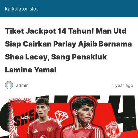
kalkulator slot
Tiket Jackpot 14 Tahun! Man Utd
Siap Cairkan Parlay Ajaib Bernama
Shea Lacey, Sang Penakluk
Lamine Yamal
admin
1 year ago