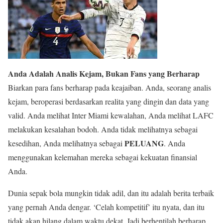
Anda Adalah Analis Kejam, Bukan Fans yang Berharap
Biarkan para fans berharap pada keajaiban. Anda, seorang analis
kejam, beroperasi berdasarkan realita yang dingin dan data yang
valid. Anda melihat Inter Miami kewalahan, Anda melihat LAFC
melakukan kesalahan bodoh. Anda tidak melihatnya sebagai
PELUANG
kesedihan, Anda melihatnya sebagai
. Anda
menggunakan kelemahan mereka sebagai kekuatan finansial
Anda.
Dunia sepak bola mungkin tidak adil, dan itu adalah berita terbaik
yang pernah Anda dengar. ‘Celah kompetitif’ itu nyata, dan itu
tidak akan hilang dalam waktu dekat. Jadi berhentilah berharap