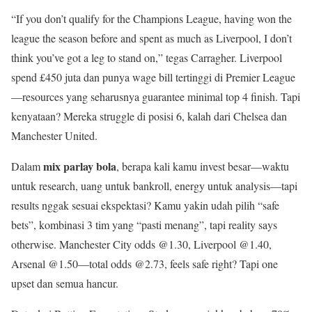
“If you don’t qualify for the Champions League, having won the
league the season before and spent as much as Liverpool, I don’t
think you’ve got a leg to stand on,” tegas Carragher. Liverpool
spend £450 juta dan punya wage bill tertinggi di Premier League
—resources yang seharusnya guarantee minimal top 4 finish. Tapi
kenyataan? Mereka struggle di posisi 6, kalah dari Chelsea dan
Manchester United.
mix parlay bola
Dalam
, berapa kali kamu invest besar—waktu
untuk research, uang untuk bankroll, energy untuk analysis—tapi
results nggak sesuai ekspektasi? Kamu yakin udah pilih “safe
bets”, kombinasi 3 tim yang “pasti menang”, tapi reality says
otherwise. Manchester City odds @1.30, Liverpool @1.40,
Arsenal @1.50—total odds @2.73, feels safe right? Tapi one
upset dan semua hancur.