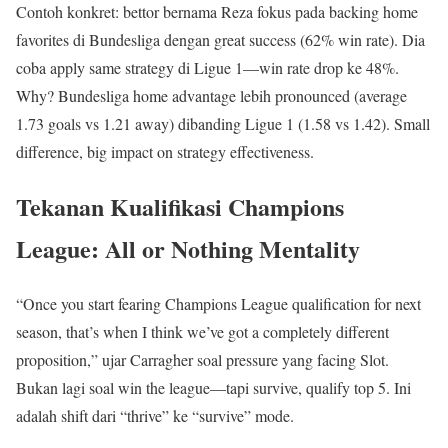
Contoh konkret: bettor bernama Reza fokus pada backing home
favorites di Bundesliga dengan great success (62% win rate). Dia
coba apply same strategy di Ligue 1—win rate drop ke 48%.
Why? Bundesliga home advantage lebih pronounced (average
1.73 goals vs 1.21 away) dibanding Ligue 1 (1.58 vs 1.42). Small
difference, big impact on strategy effectiveness.
Tekanan Kualifikasi Champions
League: All or Nothing Mentality
“Once you start fearing Champions League qualification for next
season, that’s when I think we’ve got a completely different
proposition,” ujar Carragher soal pressure yang facing Slot.
Bukan lagi soal win the league—tapi survive, qualify top 5. Ini
adalah shift dari “thrive” ke “survive” mode.