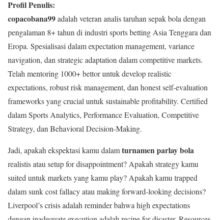
Profil Penulis:
copacobana99
adalah veteran analis taruhan sepak bola dengan
pengalaman 8+ tahun di industri sports betting Asia Tenggara dan
Eropa. Spesialisasi dalam expectation management, variance
navigation, dan strategic adaptation dalam competitive markets.
Telah mentoring 1000+ bettor untuk develop realistic
expectations, robust risk management, dan honest self-evaluation
frameworks yang crucial untuk sustainable profitability. Certified
dalam Sports Analytics, Performance Evaluation, Competitive
Strategy, dan Behavioral Decision-Making.
turnamen parlay bola
Jadi, apakah ekspektasi kamu dalam
realistis atau setup for disappointment? Apakah strategy kamu
suited untuk markets yang kamu play? Apakah kamu trapped
dalam sunk cost fallacy atau making forward-looking decisions?
Liverpool’s crisis adalah reminder bahwa high expectations
dengan inadequate execution adalah recipe for disaster. Resources