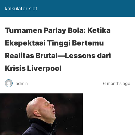
kalkulator slot
Turnamen Parlay Bola: Ketika
Ekspektasi Tinggi Bertemu
Realitas Brutal—Lessons dari
Krisis Liverpool
admin
6 months ago