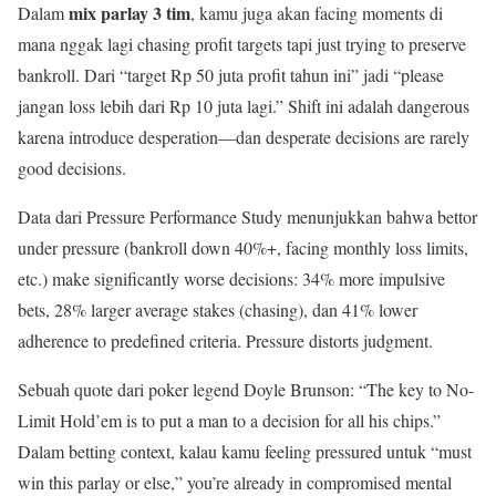
mix parlay 3 tim
Dalam
, kamu juga akan facing moments di
mana nggak lagi chasing profit targets tapi just trying to preserve
bankroll. Dari “target Rp 50 juta profit tahun ini” jadi “please
jangan loss lebih dari Rp 10 juta lagi.” Shift ini adalah dangerous
karena introduce desperation—dan desperate decisions are rarely
good decisions.
Data dari Pressure Performance Study menunjukkan bahwa bettor
under pressure (bankroll down 40%+, facing monthly loss limits,
etc.) make significantly worse decisions: 34% more impulsive
bets, 28% larger average stakes (chasing), dan 41% lower
adherence to predefined criteria. Pressure distorts judgment.
Sebuah quote dari poker legend Doyle Brunson: “The key to No-
Limit Hold’em is to put a man to a decision for all his chips.”
Dalam betting context, kalau kamu feeling pressured untuk “must
win this parlay or else,” you’re already in compromised mental