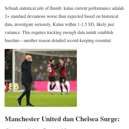
Sebuah statistical rule of thumb: kalau current performance adalah
2+ standard deviations worse than expected based on historical
data, investigate seriously. Kalau within 1-1.5 SD, likely just
variance. This requires tracking enough data untuk establish
baseline—another reason detailed record-keeping essential.
Manchester United dan Chelsea Surge: