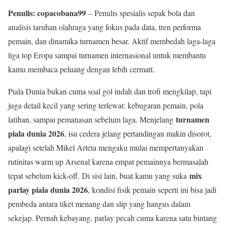
Penulis: copacobana99
– Penulis spesialis sepak bola dan
analisis taruhan olahraga yang fokus pada data, tren performa
pemain, dan dinamika turnamen besar. Aktif membedah laga-laga
liga top Eropa sampai turnamen internasional untuk membantu
kamu membaca peluang dengan lebih cermatt.​
Piala Dunia bukan cuma soal gol indah dan trofi mengkilap, tapi
juga detail kecil yang sering terlewat: kebugaran pemain, pola
turnamen
latihan, sampai pemanasan sebelum laga. Menjelang
piala dunia 2026
, isu cedera jelang pertandingan makin disorot,
apalagi setelah Mikel Arteta mengaku mulai mempertanyakan
rutinitas warm up Arsenal karena empat pemainnya bermasalah
mix
tepat sebelum kick-off. Di sisi lain, buat kamu yang suka
parlay piala dunia 2026
, kondisi fisik pemain seperti ini bisa jadi
pembeda antara tiket menang dan slip yang hangus dalam
sekejap. Pernah kebayang, parlay pecah cuma karena satu bintang