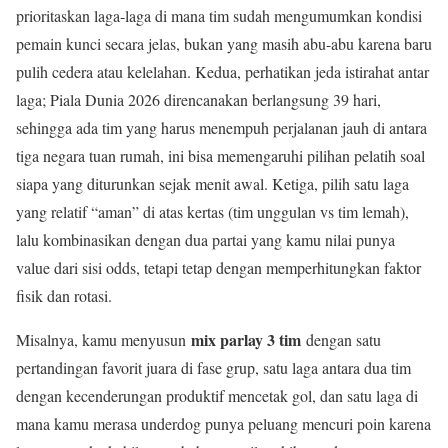
prioritaskan laga-laga di mana tim sudah mengumumkan kondisi
pemain kunci secara jelas, bukan yang masih abu-abu karena baru
pulih cedera atau kelelahan. Kedua, perhatikan jeda istirahat antar
laga; Piala Dunia 2026 direncanakan berlangsung 39 hari,
sehingga ada tim yang harus menempuh perjalanan jauh di antara
tiga negara tuan rumah, ini bisa memengaruhi pilihan pelatih soal
siapa yang diturunkan sejak menit awal. Ketiga, pilih satu laga
yang relatif “aman” di atas kertas (tim unggulan vs tim lemah),
lalu kombinasikan dengan dua partai yang kamu nilai punya
value dari sisi odds, tetapi tetap dengan memperhitungkan faktor
fisik dan rotasi.
mix parlay 3 tim
Misalnya, kamu menyusun
dengan satu
pertandingan favorit juara di fase grup, satu laga antara dua tim
dengan kecenderungan produktif mencetak gol, dan satu laga di
mana kamu merasa underdog punya peluang mencuri poin karena