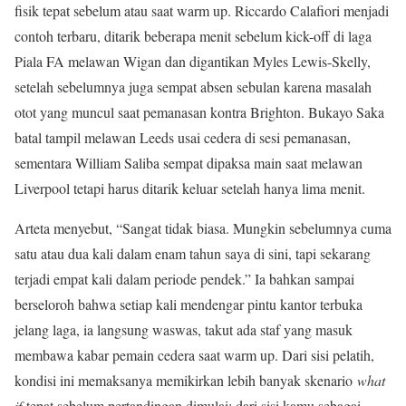
fisik tepat sebelum atau saat warm up. Riccardo Calafiori menjadi
contoh terbaru, ditarik beberapa menit sebelum kick-off di laga
Piala FA melawan Wigan dan digantikan Myles Lewis-Skelly,
setelah sebelumnya juga sempat absen sebulan karena masalah
otot yang muncul saat pemanasan kontra Brighton. Bukayo Saka
batal tampil melawan Leeds usai cedera di sesi pemanasan,
sementara William Saliba sempat dipaksa main saat melawan
Liverpool tetapi harus ditarik keluar setelah hanya lima menit.
Arteta menyebut, “Sangat tidak biasa. Mungkin sebelumnya cuma
satu atau dua kali dalam enam tahun saya di sini, tapi sekarang
terjadi empat kali dalam periode pendek.” Ia bahkan sampai
berseloroh bahwa setiap kali mendengar pintu kantor terbuka
jelang laga, ia langsung waswas, takut ada staf yang masuk
membawa kabar pemain cedera saat warm up. Dari sisi pelatih,
kondisi ini memaksanya memikirkan lebih banyak skenario
what
if
tepat sebelum pertandingan dimulai; dari sisi kamu sebagai