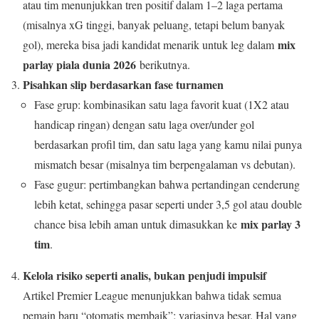
atau tim menunjukkan tren positif dalam 1–2 laga pertama
(misalnya xG tinggi, banyak peluang, tetapi belum banyak
mix
gol), mereka bisa jadi kandidat menarik untuk leg dalam
parlay piala dunia 2026
berikutnya.
Pisahkan slip berdasarkan fase turnamen
Fase grup: kombinasikan satu laga favorit kuat (1X2 atau
handicap ringan) dengan satu laga over/under gol
berdasarkan profil tim, dan satu laga yang kamu nilai punya
mismatch besar (misalnya tim berpengalaman vs debutan).
Fase gugur: pertimbangkan bahwa pertandingan cenderung
lebih ketat, sehingga pasar seperti under 3,5 gol atau double
mix parlay 3
chance bisa lebih aman untuk dimasukkan ke
tim
.
Kelola risiko seperti analis, bukan penjudi impulsif
Artikel Premier League menunjukkan bahwa tidak semua
pemain baru “otomatis membaik”; variasinya besar. Hal yang