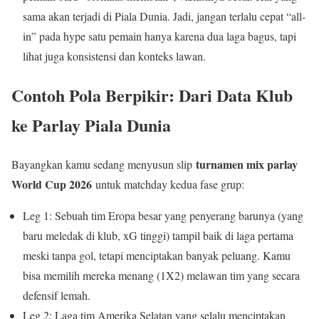
sama akan terjadi di Piala Dunia. Jadi, jangan terlalu cepat “all-
in” pada hype satu pemain hanya karena dua laga bagus, tapi
lihat juga konsistensi dan konteks lawan.​
Contoh Pola Berpikir: Dari Data Klub
ke Parlay Piala Dunia
turnamen mix parlay
Bayangkan kamu sedang menyusun slip
World Cup 2026
untuk matchday kedua fase grup:
Leg 1: Sebuah tim Eropa besar yang penyerang barunya (yang
baru meledak di klub, xG tinggi) tampil baik di laga pertama
meski tanpa gol, tetapi menciptakan banyak peluang. Kamu
bisa memilih mereka menang (1X2) melawan tim yang secara
defensif lemah.
Leg 2: Laga tim Amerika Selatan yang selalu menciptakan