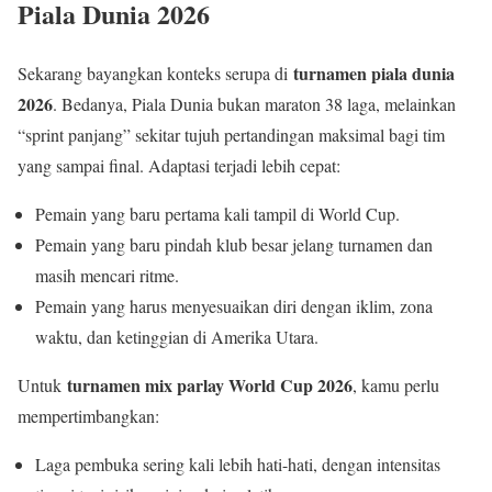
Piala Dunia 2026
turnamen piala dunia
Sekarang bayangkan konteks serupa di
2026
. Bedanya, Piala Dunia bukan maraton 38 laga, melainkan
“sprint panjang” sekitar tujuh pertandingan maksimal bagi tim
yang sampai final. Adaptasi terjadi lebih cepat:
Pemain yang baru pertama kali tampil di World Cup.
Pemain yang baru pindah klub besar jelang turnamen dan
masih mencari ritme.
Pemain yang harus menyesuaikan diri dengan iklim, zona
waktu, dan ketinggian di Amerika Utara.
turnamen mix parlay World Cup 2026
Untuk
, kamu perlu
mempertimbangkan:
Laga pembuka sering kali lebih hati-hati, dengan intensitas